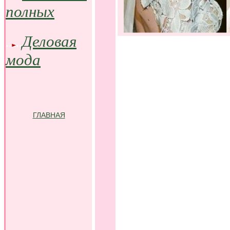
полных
.
..
Деловая
..
..
мода
ГЛАВНАЯ