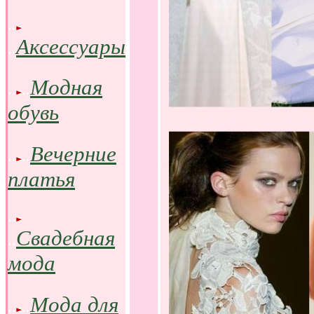
..
Аксессуары
..
Модная
..
..
обувь
Вечерние
..
..
платья
..
Свадебная
..
мода
Мода для
..
..