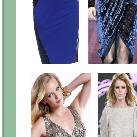
.....