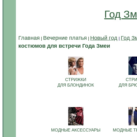
Год Зм
Главная
Вечерние платья
Новый год
Год З
|
|
|
костюмов для встречи Года Змеи
.
СТРИЖКИ
СТР
ДЛЯ БЛОНДИНОК
ДЛЯ БР
.
.
.
МОДНЫЕ АКСЕССУАРЫ
МОДНЫЕ Т