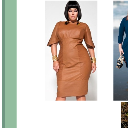
......м.