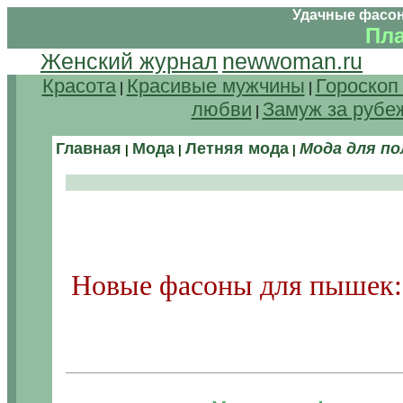
Удачные фасон
Пла
Женский журнал
newwoman.ru
Красота
Красивые мужчины
Гороскоп
|
|
любви
Замуж за рубе
|
Главная
Мода
Летняя мода
Мода для п
|
|
|
Новые фасоны для пышек