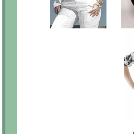
........
.