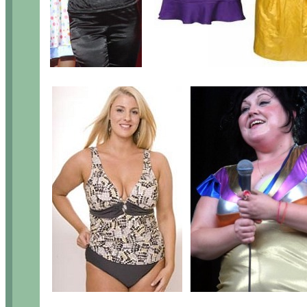
...
..