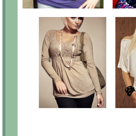
.....
.....