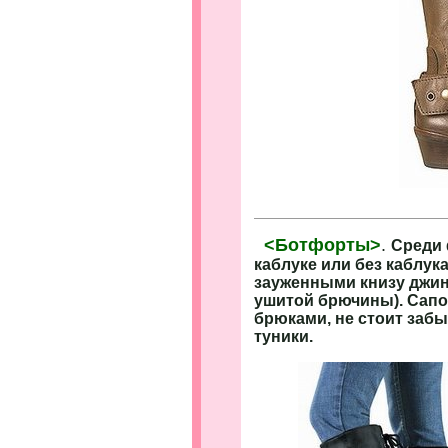
<Ботфорты>
.
Среди 
каблуке или без каблука
зауженными книзу джин
ушитой брючины). Сапо
брюками, не стоит забы
туники.