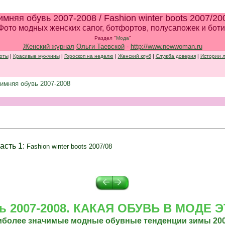
имняя обувь 2007-2008 / Fashion winter boots 2007/20
Фото модных женских сапог, ботфортов, полусапожек и бот
Раздел "
Мода
"
Женский журнал
Ольги Таевской
-
http://www.newwoman.ru
соты
|
Красивые мужчины
|
Гороскоп на неделю
|
Женский клуб
|
Служба доверия
|
Истории 
имняя обувь 2007-2008
.
асть 1:
Fashion winter boots 2007/08
.
.
ь 2007-2008. КАКАЯ ОБУВЬ В МОДЕ
иболее значимые модные обувные тенденции зимы 200