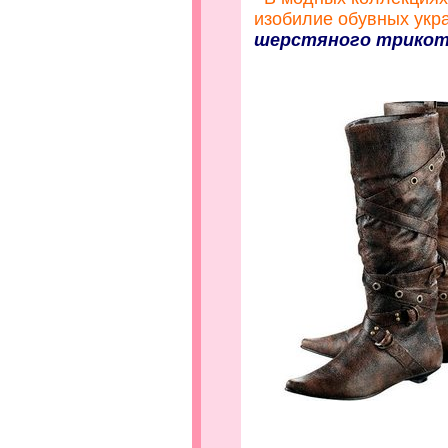
изобилие обувных укр
шерстяного трикота