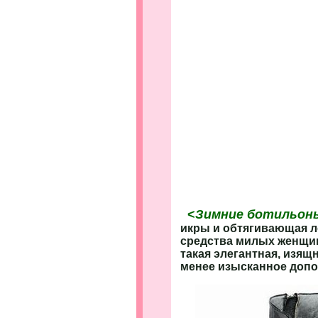
<
Зимние ботильоны
икры и обтягивающая ло
средства милых женщин.
такая элегантная, изящ
менее изысканное допо