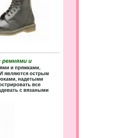
с ремнями и
нями и пряжками,
 И являются острым
рюками, надетыми
острировать все
адевать с вязаными