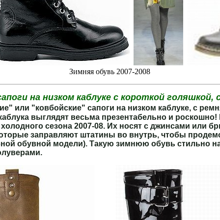
..
..
Зимняя обувь 2007-2008
апоги на низком каблуке с короткой голяшкой, 
ие" или "ковбойские" сапоги на низком каблуке, с рем
 каблука выглядят весьма презентабельно и роскошно!
холодного сезона 2007-08. Их носят с джинсами или б
екоторые заправляют штатины во внутрь, чтобы продем
бной обувной модели). Такую зимнюю обувь стильно н
олуверами.