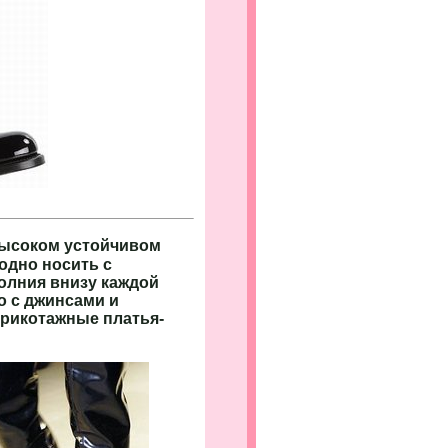
высоком устойчивом
модно носить с
олния внизу каждой
о с джинсами и
трикотажные платья-