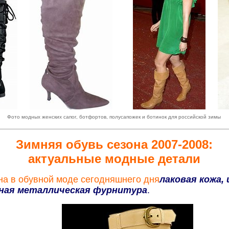
......
..........
......
Фото модных женских сапог, ботфортов, полусапожек и ботинок для российской зимы
Зимняя обувь сезона 2007-2008:
актуальные модные детали
а в обувной моде сегодняшнего дня
лаковая кожа,
зная металлическая фурнитура
.