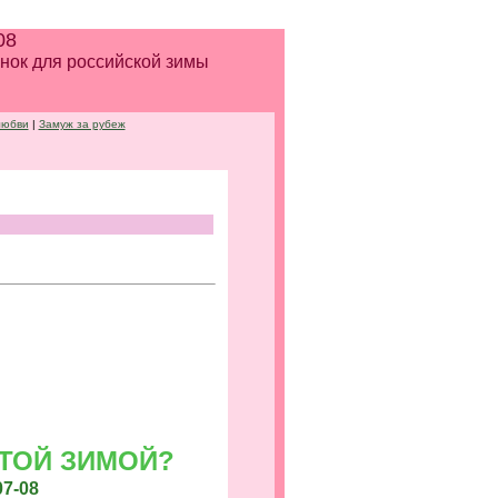
08
инок для российской зимы
любви
|
Замуж за рубеж
 ЭТОЙ ЗИМОЙ?
7-08