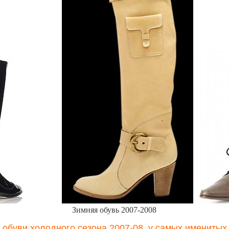
..................
Зимняя обувь 2007-2008
 обуви холодного сезона 2007-08, у самых имениты