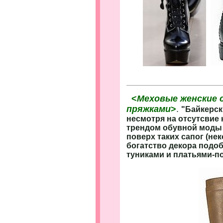
..
<
Меховые женские с
пряжками
>
.
"Байкерск
несмотря на отсутсвие
трендом обувной моды 
поверх таких сапог (н
богатство декора подо
туниками и платьями-п