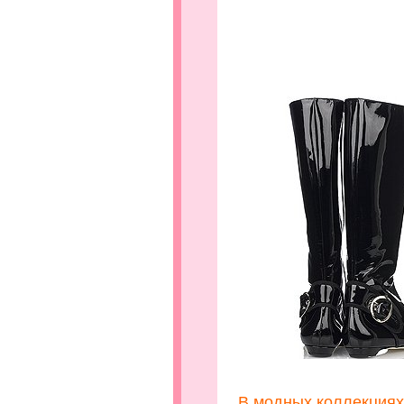
.
В модных коллекциях