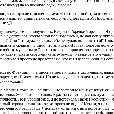
 так стало жалко и его и себя, я сделала усилие, чтобы вновь заг
настоящему) на волшебную лодку любви :).
чно, у нас другие отношения, муж меня очень любит, да и я его 
вой характер, ставит меня на место (что справедливо). Проблемы
ые :)))
му, почему все так получилось. Ведь я не "крепкий орешек". Я п
, не допускала, чтобы мной пользовались и, не дай бог, унижали
чи!" Или "это мужское дело, тебе не нужно вмешиваться!" Или,
правят мужчины!" Бяяяяя, что за мужики! Я так подозреваю, что 
 подобные мужчины (в России) никак не привлекают нормальных
нуждены искать себе жениха за рубежом - наверное это лучший 
е, сейчас я просто не представляю, что бы я делала, если бы оста
дясь во Франции, я пытаюсь увидеть и понять фр. женщин, напр
одруг друзей моего мужа. Но не могу долго это делать, потому ч
рууууусским!
о Марины, тоже из Франции. Оно заставило меня улыбнуться. 
тичны. Это ключевое слово. Красота (эстетика), я так думаю, не
тичности. Но и уродин здесь я не встречала. Насчет косметики, 
 самый хороший макияж тот, которого не видно! Кстати, я не пол
ля меня это были тушь + помада), когда мы с ним встретились, т.
, не было настроения что-то изображать на лице, делая себя при