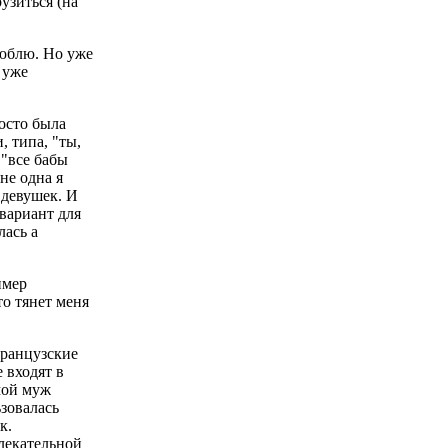
рузиться (на
люблю. Но уже
 уже
росто была
, типа, "ты,
 "все бабы
не одна я
 девушек. И
вариант для
лась а
имер
то тянет меня
Французские
 входят в
мой муж
ьзовалась
к.
влекательной