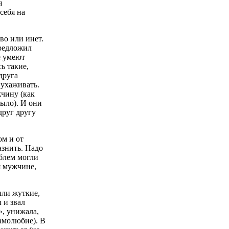
я
себя на
во или инет.
предложил
е умеют
ь такие,
друга
 ухаживать.
жчину (как
было). И они
друг другу
ом и от
азнить. Надо
облем могли
я мужчине,
ыли жуткие,
 и звал
», унижала,
самолюбие). В