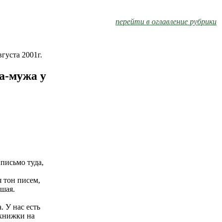
перейти в оглавление рубрики
вгуста 2001г.
а-мужа у
 письмо туда,
 тон писем,
ошая.
. У нас есть
 книжки на