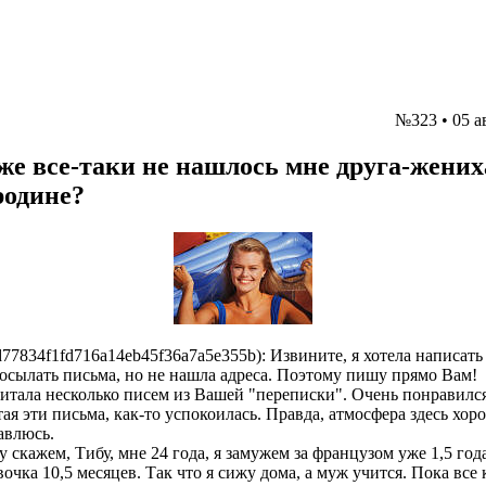
№323 • 05 а
же все-таки не нашлось мне друга-жених
родине?
d77834f1fd716a14eb45f36a7a5e355b): Извините, я хотела написать
осылать письма, но не нашла адреса. Поэтому пишу прямо Вам!
читала несколько писем из Вашей "переписки". Очень понравился
ая эти письма, как-то успокоилась. Правда, атмосфера здесь хор
авлюсь.
у скажем, Тибу, мне 24 года, я замужем за французом уже 1,5 года
вочка 10,5 месяцев. Так что я сижу дома, а муж учится. Пока все