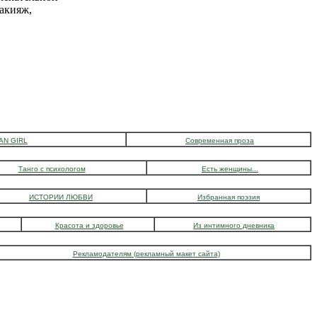
макияж,
AN GIRL
Современная проза
Танго с психологом
Есть женщины...
ИСТОРИИ ЛЮБВИ
Избранная поэзия
Красота и здоровье
Из интимного дневника
Рекламодателям (рекламный макет сайта)