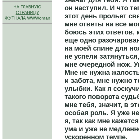
он наступил. И что т
НА ГЛАВНУЮ
СТРАНИЦУ
этот день прольет св
ЖУРНАЛА WWWoman
мне ответы на все мо
боюсь этих ответов, 
еще одно разочарован
на моей спине для н
не успели затянуться,
мне очередной нож. У
Мне не нужна жалост
и забота, мне нужно т
улыбки. Как я соскуч
такого поворота судь
мне тебя, значит, в э
особая роль. Я уже н
я, так как мне кажется
ума и уже не медленн
ускоренном темпе.