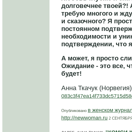
долговечнее твоей?! 
требую многого и жд
и сказочного? Я прос
постоянном подтвер
необходимости и уни
подтверждении, что я
А может, я просто сл
Ожидание - это все, ч
будет!
Анна Ткачук (Норвегия)
083c3f47ea14f733dc5715d58
в женском журн
Опубликовано
http://newwoman.ru
2 СЕНТЯБРЯ