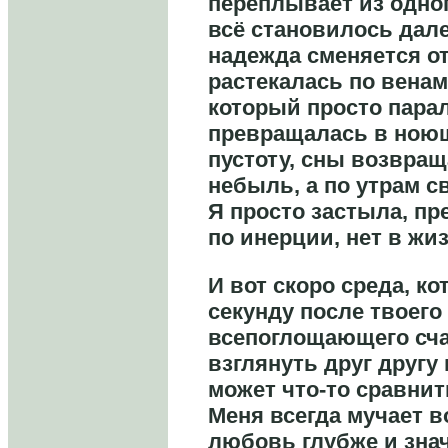
переплывает из одног
всё становилось дал
надежда сменяется о
растекалась по вена
который просто пара
превращалась в ною
пустоту, сны возвращ
небыль, а по утрам с
Я просто застыла, пр
по инерции, нет в жи
И вот скоро среда, к
секунду после твоег
всепоглощающего сча
взглянуть друг другу 
может что-то сравни
Меня всегда мучает в
любовь глубже и знач