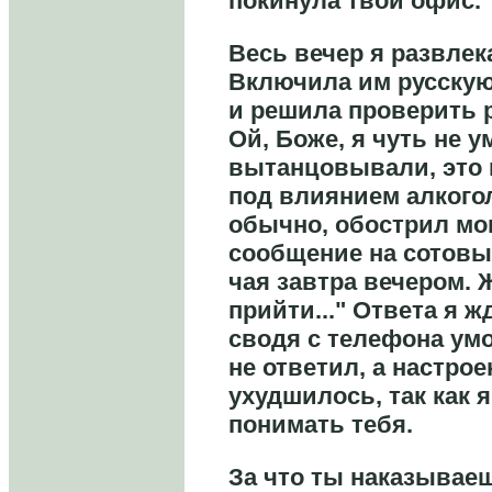
покинула твой офис.
Весь вечер я развлека
Включила им русску
и решила проверить 
Ой, Боже, я чуть не у
вытанцовывали, это 
под влиянием алкогол
обычно, обострил мои
сообщение на сотовый
чая завтра вечером. 
прийти..." Ответа я ж
сводя с телефона умо
не ответил, а настрое
ухудшилось, так как 
понимать тебя.
За что ты наказываеш