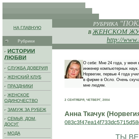
.
.
. .
"ПОК
..
РУБРИКА
НА ГЛАВНУЮ
ЖЕНСКОМ ЖУ
В
........................................
http://www
Рубрики
ИСТОРИИ
ЛЮБВИ
О себе: Мне 24 года, у меня
СЛУЖБА ДОВЕРИЯ
инженер компьютерных наук. 
Норвегии, первые 4 года учи
ЖЕНСКИЙ КЛУБ
в фирме в Осло. Очень скуч
..
мне людям.
ПРАЗДНИКИ
ЖЕНСКОЕ
ОДИНОЧЕСТВО
2 СЕНТЯБРЯ, ЧЕТВЕРГ, 2004
ЗАМУЖ ЗА РУБЕЖ
Анна Ткачук (Норвеги
СЕМЬЯ, ДОМ,
083c3f47ea14f733dc5715d58
ДОСУГ
МОДА
ТЫ В