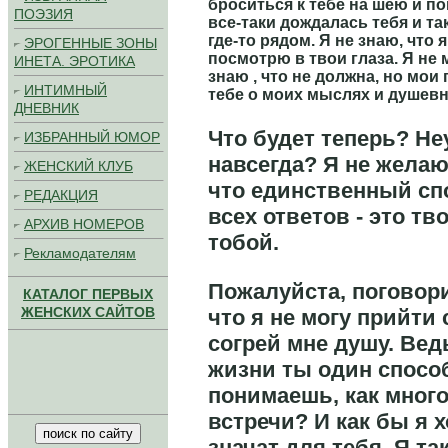
броситься к тебе на шею и по
ПОЭЗИЯ
все-таки дождалась тебя и та
где-то рядом. Я не знаю, что я
ЭРОГЕННЫЕ ЗОНЫ
посмотрю в твои глаза. Я не 
ИНЕТА. ЭРОТИКА
знаю , что не должна, но мои
ИНТИМНЫЙ
тебе о моих мыслях и душев
ДНЕВНИК
Что будет теперь? Не
ИЗБРАННЫЙ ЮМОР
навсегда? Я не желаю
ЖЕНСКИЙ КЛУБ
что единственный сп
РЕДАКЦИЯ
всех ответов - это тво
АРХИВ НОМЕРОВ
тобой.
Рекламодателям
Пожалуйста, поговори
КАТАЛОГ ПЕРВЫХ
ЖЕНСКИХ САЙТОВ
что я не могу прийти
согрей мне душу. Вед
жизни ты один способ
понимаешь, как много
встречи? И как бы я х
значат для тебя. Я та