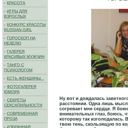
КРАСОТА
ИГРЫ ДЛЯ
ВЗРОСЛЫХ
КОНКУРС КРАСОТЫ
RUSSIAN GIRL
ГОРОСКОП НА
НЕДЕЛЮ
ГАЛЕРЕЯ
КРАСИВЫХ МУЖЧИН
ТАНГО С
ПСИХОЛОГОМ
ЕСТЬ ЖЕНЩИНЫ...
ФОТОГАЛЕРЕЯ
ЮМОРА
Ну вот и дождалась заветного
СЕКРЕТЫ
расстоянии. Одна лишь мысль
СЕКСАПИЛЬНОСТИ
согревает мне сердце. Я бою
СОВРЕМЕННАЯ
внимательных глаз, боюсь, чт
ПРОЗА
которому так изголодалась. 
твою тень, скользящую по к
ИЗБРАННАЯ