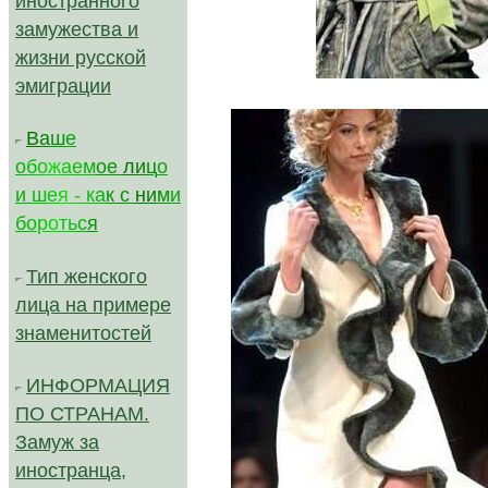
иностранного
замужества и
жизни русской
/////////////
эмиграции
В
а
ш
е
о
б
о
ж
а
е
м
ое
л
и
ц
о
и
ш
е
я
-
к
а
к с
н
и
м
и
б
о
р
о
т
ь
с
я
Тип женского
лица на примере
знаменитостей
ИНФОРМАЦИЯ
ПО СТРАНАМ.
Замуж за
иностранца,