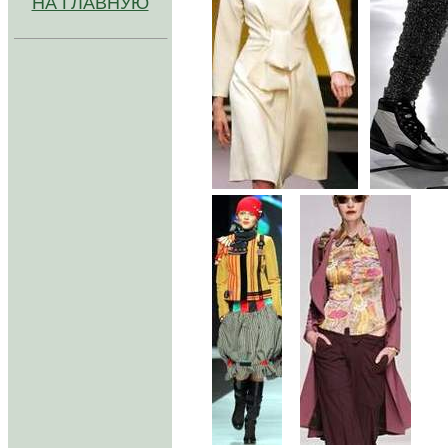
НА ГЛАВНУЮ
//
///