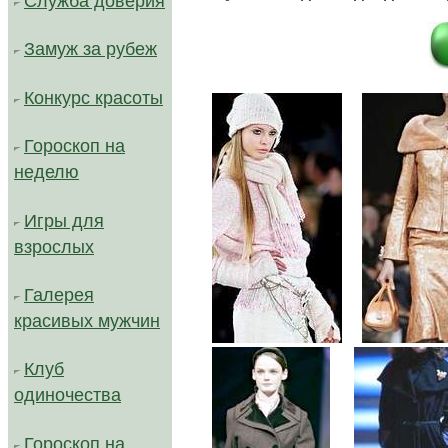
Служба доверия
...
.
Замуж за рубеж
...
Конкурс красоты
Гороскоп на
неделю
Игры для
взрослых
Галерея
красивых мужчин
/////
Клуб
одиночества
Гороскоп на