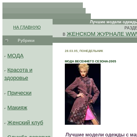
.
.
. .
Лучшие модели одежды 
.
.
НА ГЛАВНУЮ
РАЗДЕ
.
ЖЕНСКОМ ЖУРНАЛЕ WW
В
Рубрики
.........................................
28.03.05, ПОНЕДЕЛЬНИК
МОДА
МОДА ВЕСЕННЕГО СЕЗОНА-2005
Красота и
здоровье
Прически
Макияж
Женский клуб
Лучшие модели одежды с ма