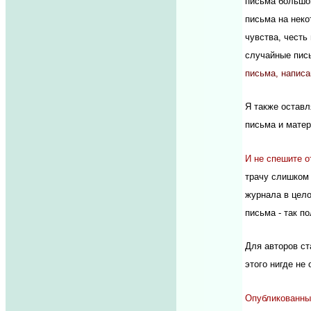
письма большог
письма на неко
чувства, честь
случайные пись
письма, написа
Я также оставл
письма и мате
И не спешите о
трачу слишком 
журнала в цело
письма - так п
Для авторов ст
этого нигде не
Опубликованны