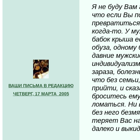
Я не буду Вам
что если Вы п
превратиться 
когда-то. У м
бабок крыша е
обуза, одному
давние мужски
индивидуализм
зараза, болезн
что без семьи
ВАШИ ПИСЬМА В РЕДАКЦИЮ
прийти, и ска
ЧЕТВЕРГ, 17 МАРТА 2005
броситесь ему
ломаться. Ни 
без него безм
теряет Вас на
далеко и выки