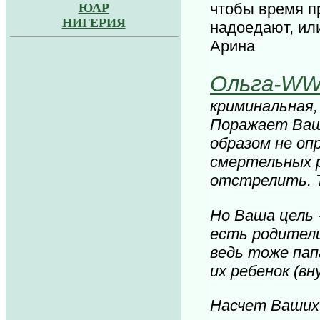
чтобы время пр
ЮАР
НИГЕРИЯ
надоедают, или
Арина
Ольга-W
криминальная,
Поражает Ваша
образом не оп
смертельных р
отстрелить. 
Но Ваша цель 
есть родители
ведь тоже пап
их ребенок (вн
Насчет Ваших 