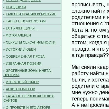
СЕМЬЯ, ДОМ, ДОСУГ
прописывать, н
ПРАЗДНИКИ
сложно найти х
ГАЛЕРЕЯ КРАСИВЫХ МУЖЧИН
родителями я н
ТАНГО С ПСИХОЛОГОМ
отношения с о
ЕСТЬ ЖЕНЩИНЫ...
Кстати, потом 
общаться с тем
ФОТОГАЛЕРЕЯ
потом, когда я
СЕКРЕТЫ СЕКСАПИЛЬНОСТИ
правда, и что 
ИСТОРИИ ЛЮБВИ
а где правда?
СОВРЕМЕННАЯ ПРОЗА
ИЗБРАННАЯ ПОЭЗИЯ
Мы сняли кварт
ЭРОГЕННЫЕ ЗОНЫ ИНЕТА.
работу найти н
ЭРОТИКА
были, и хотела
ИЗБРАННЫЙ ЮМОР
родители стара
АРХИВ НОМЕРОВ
мне нужно дене
КАТАЛОГ ПЕРВЫХ ЖЕНСКИХ
теперь понимаю
САЙТОВ
А я не просила
О ПРОЕКТЕ И ЕГО АВТОРЕ