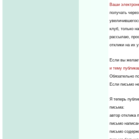
Ваши электронн
получать через
увеличившегося
клуб, только н
рассылаю, про
отклики на их 
Если вы желает
и тему публика
Обязательно по
Если письмо не
Я теперь публ
письма:
автор отклика 
письмо написа
письмо содержи