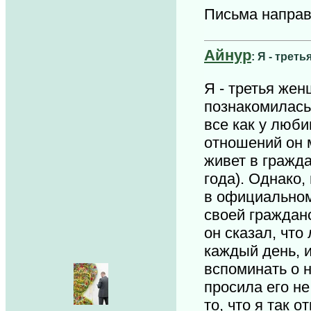
Письма напра
Айнур
: Я - трет
Я - третья жен
познакомилась
все как у люб
отношений он м
живет в гражда
года). Однако, 
в официальном 
своей граждан
он сказал, что
каждый день, 
вспоминать о н
просила его не
то, что я так 