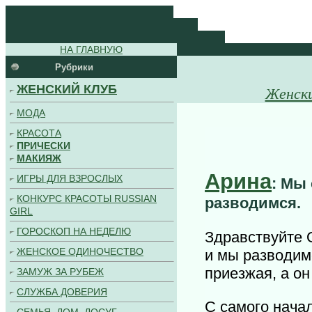
.
.
.
НА ГЛАВНУЮ
Рубрики
ЖЕНСКИЙ КЛУБ
Женск
МОДА
КРАСОТА
ПРИЧЕСКИ
МАКИЯЖ
Арина
ИГРЫ ДЛЯ ВЗРОСЛЫХ
: Мы 
КОНКУРС КРАСОТЫ RUSSIAN
разводимся.
GIRL
ГОРОСКОП НА НЕДЕЛЮ
Здравствуйте 
ЖЕНСКОЕ ОДИНОЧЕСТВО
и мы разводимс
приезжая, а он
ЗАМУЖ ЗА РУБЕЖ
СЛУЖБА ДОВЕРИЯ
С самого начал