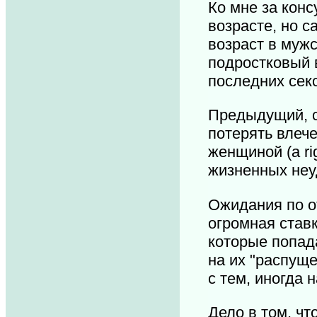
Ко мне за кон
возрасте, но с
возраст в мужс
подростковый 
последних сек
Предыдущий, ср
потерять влече
женщиной (a ri
жизненных неуд
Ожидания по о
огромная став
которые попада
на их "распуще
с тем, иногда 
Дело в том, ч