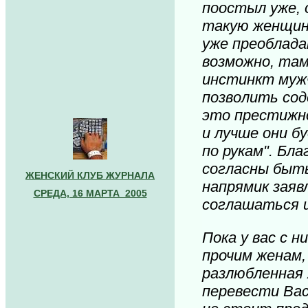
поостыл уже, 
такую женщину
уже преоблада
возможно, там
инстинкт мужч
позволить сод
это престижно
и лучше они б
по рукам". Бла
согласны быть
ЖЕНСКИЙ КЛУБ ЖУРНАЛА
напрямик заявл
СРЕДА, 16 МАРТА 2005
соглашаться 
Пока у вас с 
прочим женам, 
разлюбленная 
перевести Вас