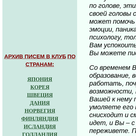
по голове, эт
своей головы 
может помочь 
эмоции, паник
психологу, то
Вам успокоить
Вы можете пис
А
РХИВ ПИСЕМ В КЛУБ
П
О
СТРАНАМ:
Со временем В
образование, 
ЯПОНИЯ
работать, поч
КОРЕЯ
возможности, 
ШВЕЦИЯ
Вашей к нему 
ДАНИЯ
умоляете его 
НОРВЕГИЯ
снисходит и с
ФИНЛЯНДИЯ
идет, и Вы – с
ИСЛАНДИЯ
переживете. 
ГОЛЛАНДИЯ