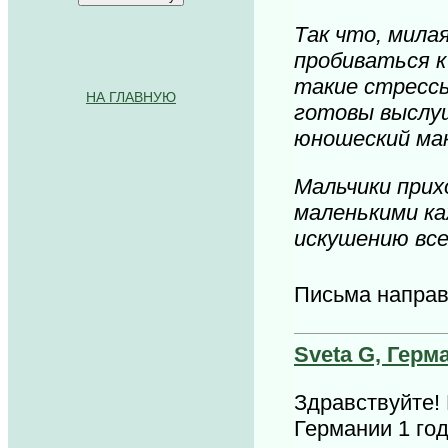
Так что, милая
пробиваться к
такие стрессы
НА ГЛАВНУЮ
готовы выслуш
.........................................
юношеский мак
Мальчики прих
маленькими ка
искушению все
Письма напра
Sveta G, Герм
Здравствуйте!
Германии 1 го