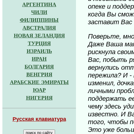
АРГЕНТИНА
опеке и подде
ЧИЛИ
когда Вы смож
ФИЛИППИНЫ
заставит Вас 
АВСТРАЛИЯ
НОВАЯ ЗЕЛАНДИЯ
Поверьте, мно
ТУРЦИЯ
Даже Ваша мам
ИЗРАИЛЬ
рискнула свои
ИРАН
Вас, побыть р
БОЛГАРИЯ
вернулись отт
ВЕНГРИЯ
пережила? И - 
АРАБСКИЕ ЭМИРАТЫ
изменил, дочк
ЮАР
личными пробл
НИГЕРИЯ
поддержать ее,
чему здесь уд
известно. И В
Р
усская клавиатура
того, чтобы п
Это уже больш