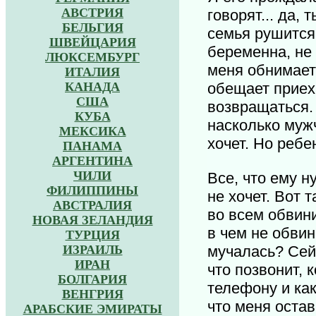
АВСТРИЯ
говорят... да,
БЕЛЬГИЯ
семья рушится,
ШВЕЙЦАРИЯ
беременна, не 
ЛЮКСЕМБУРГ
меня обнимает,
ИТАЛИЯ
КАНАДА
обещает приеха
США
возвращаться. 
КУБА
насколько мужч
МЕКСИКА
хочет. Но ребе
ПАНАМА
АРГЕНТИНА
ЧИЛИ
Все, что ему н
ФИЛИППИНЫ
не хочет. Вот 
АВСТРАЛИЯ
во всем обвин
НОВАЯ ЗЕЛАНДИЯ
в чем не обвин
ТУРЦИЯ
мучалась? Сейч
ИЗРАИЛЬ
ИРАН
что позвонит, 
БОЛГАРИЯ
телефону и как
ВЕНГРИЯ
что меня остав
АРАБСКИЕ ЭМИРАТЫ