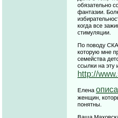
обязательно с
фантазии. Боле
избирательност
когда все зажи
стимуляции.
По поводу СКАМ
которую мне п
семейства дет
ссылки на эту 
http://www
описа
Елена
женщин, котор
понятны.
Ваша Маховск