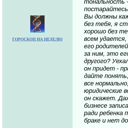
тональность -
постарайтесь 
Вы должны каж
без тебя, я с
хорошо без теб
всем удается,
Г
ОРОСКОП НА НЕДЕЛЮ
его родителей
за ним, это е
другого? Уеха
он придет - п
дайте понять,
все нормально
юридические в
он скажет. Да
бизнесе запис
ради ребенка 
браке и нет д