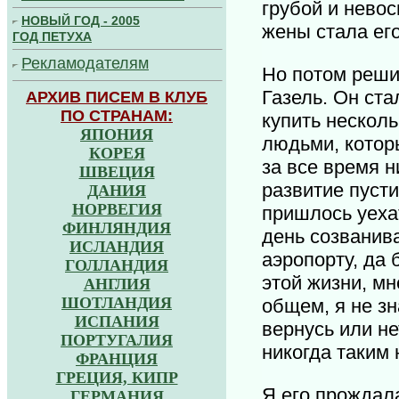
грубой и невос
НОВЫЙ ГОД - 2005
жены стала ег
ГОД ПЕТУХА
Рекламодателям
Но потом решил
Газель. Он ста
А
РХИВ ПИСЕМ В КЛУБ
П
О СТРАНАМ:
купить нескол
ЯПОНИЯ
людьми, которы
КОРЕЯ
за все время н
ШВЕЦИЯ
развитие пусти
ДАНИЯ
НОРВЕГИЯ
пришлось уеха
ФИНЛЯНДИЯ
день созванива
ИСЛАНДИЯ
аэропорту, да 
ГОЛЛАНДИЯ
этой жизни, мн
АНГЛИЯ
ШОТЛАНДИЯ
общем, я не зн
ИСПАНИЯ
вернусь или нет
ПОРТУГАЛИЯ
никогда таким 
ФРАНЦИЯ
ГРЕЦИЯ, КИПР
Я его прождала
ГЕРМАНИЯ