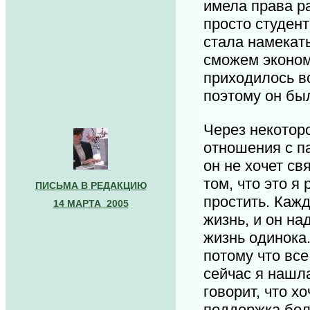
имела права ра
просто студен
стала намекат
сможем экономи
приходилось вс
поэтому он бы
Через некотор
отношения с па
он не хочет св
том, что это я
ПИСЬМА В РЕДАКЦИЮ
простить. Кажд
14 МАРТА 2005
жизнь, и он на
жизнь одинока.
потому что все
сейчас я нашла
говорит, что х
поддержка боль