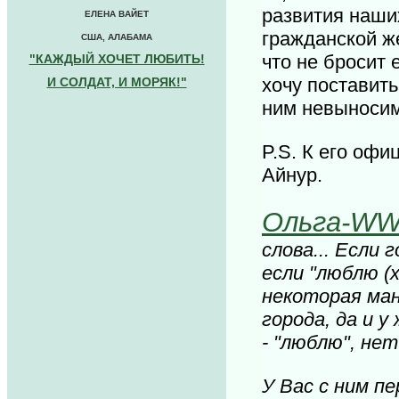
развития наши
ЕЛЕНА ВАЙЕТ
гражданской же
США, АЛАБАМА
что не бросит 
"КАЖДЫЙ ХОЧЕТ ЛЮБИТЬ!
хочу поставить
И СОЛДАТ, И МОРЯК!"
ним невыноси
P.S. К его офи
Айнур.
Ольга-W
слова... Если 
если "люблю (
некоторая ман
города, да и 
- "люблю", нет
У Вас с ним пе