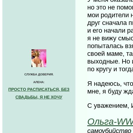
но это не помо
мои родители н
друг сначала п
и его начали р
я не вижу смыс
попыталась взя
своей маме, та
выходные. Но и
по кругу и тог
СЛУЖБА ДОВЕРИЯ.
Я надеюсь, что
АЛЕНА:
ПРОСТО РАСПИСАТЬСЯ, БЕЗ
мне, я буду жд
СВАДЬБЫ, Я НЕ ХОЧУ
С уважением, 
Ольга-W
самоубийство 