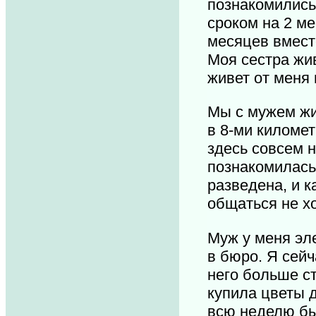
познакомились 
сроком на 2 м
месяцев вместе
Моя сестра жив
живет от меня 
Мы с мужем жи
в 8-ми километ
здесь совсем н
познакомилась
разведена, и к
общаться не х
Муж у меня эле
в бюро. Я сейч
него больше ст
купила цветы д
всю неделю бы