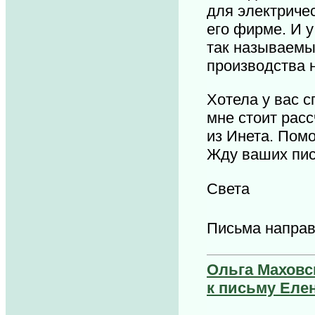
для электриче
его фирме. И у
так называемый
производства н
Хотела у вас с
мне стоит расс
из Инета. Пом
Жду ваших пи
Света
Письма напра
Ольга Маховск
к письму Еле