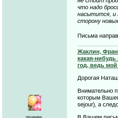
не стоит прод
что надо брос
насытится, и 
сторону новых
Письма напра
Жаклин, Фра
какая-нибудь
год, ведь мой
Дорогая Наташ
Внимательно п
которым Вашем
sejour), а сле
В Вашем письм
ПРАЗДНИКИ.