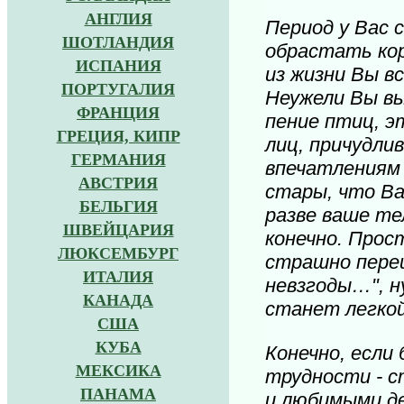
АНГЛИЯ
Период у Вас 
ШОТЛАНДИЯ
обрастать кор
ИСПАНИЯ
из жизни Вы в
ПОРТУГАЛИЯ
Неужели Вы вы
ФРАНЦИЯ
пение птиц, э
ГРЕЦИЯ, КИПР
лиц, причудли
ГЕРМАНИЯ
впечатлениям 
АВСТРИЯ
стары, что Ва
БЕЛЬГИЯ
разве ваше те
ШВЕЙЦАРИЯ
конечно. Прос
ЛЮКСЕМБУРГ
страшно переш
ИТАЛИЯ
невзгоды…", н
КАНАДА
станет легкой
США
КУБА
Конечно, если
МЕКСИКА
трудности - с
ПАНАМА
и любимыми де