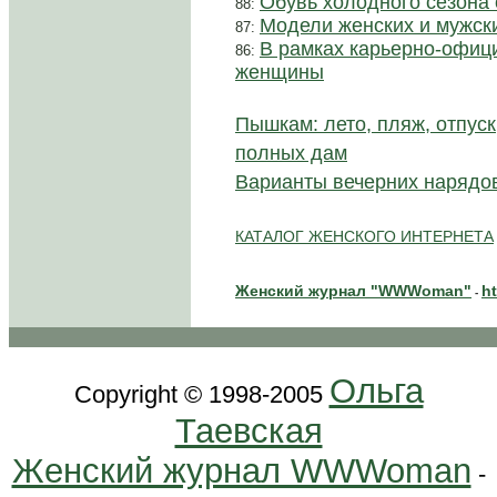
Обувь холодного сезона
88:
Модели женских и мужски
87:
В рамках карьерно-офиц
86:
женщины
Пышкам: лето, пляж, отпуск
полных дам
Варианты вечерних нарядо
КАТАЛОГ ЖЕНСКОГО ИНТЕРНЕТА
Женский журнал "WWWoman"
h
-
Ольга
Copyright © 1998-2005
Таевская
Женский журнал WWWoman
-