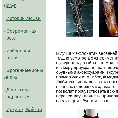
Досуг
Истории любви
Современная
.....
проза
Автор: Ольга Таевская. Источник: ne
Избранная
В лучших экспонатах весенней
поэзия
трудно усмотреть эксперимен
вычурность дизайна, эти модел
и в меру приукрашенная творч
Эрогенные зоны
обувными аксессуарами и фурн
Инета
пример удачного гибрида модн
Любительницам показать свою 
нюансах новейших модных тен
Девочкам-
позволит прочувствовать всю п
перспективу - ведь эти принар
подросткам
следующем обувном сезоне.
Иркутск, Байкал