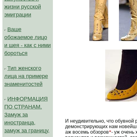
жизни русской
эмиграции
Ваше
обожаемое лицо
.......
и шея - как с ними
бороться
Тип женского
лица на примере
знаменитостей
ИНФОРМАЦИЯ
ПО СТРАНАМ.
Автор: Ольга Таевская. Источник: ne
Замуж за
И неудивительно, что обувной 
иностранца,
демонстрирующих нам новейши
замуж за границу,
аж восемь обзоров
*
- уж очень