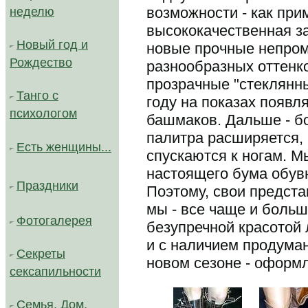
возможности - как при
неделю
высококачественная з
Новый год и
новые прочные непро
Рождество
разнообразных оттенко
прозрачные "стеклянны
Танго с
году на показах появл
психологом
башмаков. Дальше - б
палитра расширяется,
Есть женщины...
спускаются к ногам. 
настоящего бума обув
Праздники
Поэтому, свои предст
мы - все чаще и больш
Фотогалерея
безупречной красотой 
и с наличием продуман
Секреты
новом сезоне - оформ
сексапильности
Семья, Дом,