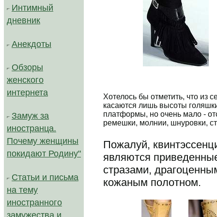
Интимный
дневник
Анекдоты
...
Обзоры
Автор: Ольга Таевская. Источник: ne
женского
интернета
Хотелось бы отметить, что из с
касаются лишь высоты голяшки
платформы, но очень мало - отс
Замуж за
ремешки, молнии, шнуровки, ст
иностранца.
Почему женщины
Пожалуй, квинтэссенц
покидают Родину"
являются приведенные
стразами, драгоценны
Статьи и письма
кожаным полотном.
на тему
иностранного
замужества и