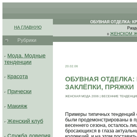
.
.
. .
ОБУВНАЯ ОТДЕЛКА: КР
.
НА ГЛАВНУЮ
Разд
.
ЖЕНСКОМ Ж
В
Рубрики
.........................................
Мода. Модные
тенденции
20.02.06
Красота
ОБУВНАЯ ОТДЕЛКА: 
ЗАКЛЁПКИ, ПРЯЖКИ
Прически
ЖЕНСКАЯ МОДА 2006 | ВЕСЕННИЕ ТЕНДЕНЦИ
Макияж
Примеры типичных тенденций о
были продемонстрированы в 
Женский клуб
весеннего сезона, осталось ли
бросающихся в глаза актуаль
Служба доверия
коллекций, и на этом поставит