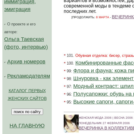
вариантов и возможностей, д
иммиграция,
современной моды в тендеме 
эмиграция
последних лет.
В
ЕЧЕРИНК
[ПРОДОЛЖИТЬ:
8 МАРТА
-
О проекте и его
авторе:
Ольга Таевская
(фото, интервью)
*
101.
Обувная отделка: бисер, стразы
Архив номеров
Комбинированные фасо
*
100.
Флора и фауна: кожа пи
*
99:
Рекламодателям
Шнуровка - как элемент
*
98:
Модный контраст: шпиль
*
97:
КАТАЛОГ ПЕРВЫХ
Полусапожки: обувь на 
*
96:
ЖЕНСКИХ САЙТОВ
Высокие сапоги, сапоги-
*
95:
ЖЕНСКАЯ МОДА 2006 | ВЕСНА 2006 
ПОНЕДЕЛЬНИК 27 ФЕВРАЛЯ 2006
НА ГЛАВНУЮ
В
ЕЧЕРИНКА В КОЛЛЕКТИВ