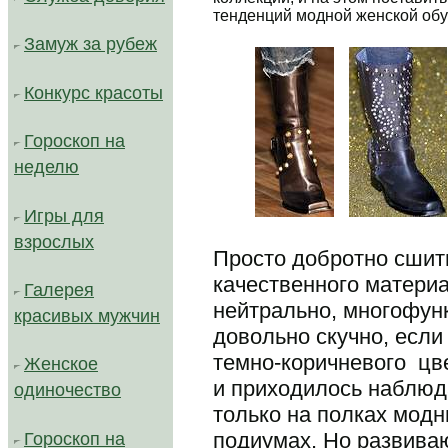
тенденций модной женской обу
Замуж за рубеж
Конкурс красоты
Гороскоп на
неделю
...
Игры для
взрослых
Просто добротно сшит
качественного материа
Галерея
нейтрально, многофунк
красивых мужчин
довольно скучно, если 
темно-коричневого цв
Женское
и приходилось наблюда
одиночество
только на полках модн
подиумах. Но развива
Гороскоп на